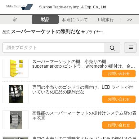
Suzhou Trade-easy Imp. & Exp. Co., Ltd
家
製品
私達について
工場旅行
>>
スーパーマーケットの陳列だな
品質
サプライヤー.
スーパーマーケットの棚、小売りの棚、
superamarketのゴンドラ、wiremeshの棚付け、金網
の棚、ワイヤー棚
お問い合わせ
専門の小売りのゴンドラの棚付け、LED ライトが付
いている化粧品の陳列だな
お問い合わせ
高性能のスーパーマーケットの棚付けシステム店の表
示装置
お問い合わせ
専門の小売りの二重味方されたゴンドラの棚付けの単