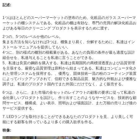
記述:
1つはほとんどのスーパーマーケットの塗布のため、化粧品のガラス スーパーマ
ーケットの棚システムである。化粧品の棚は有効な、専門の売買の解決化粧品お
よびある毎日のクリーニング プロダクトを表示するために渡す。
2つの、5つのレベルか他のレベル。
集まる方法を知らなければ3つは、棚集まり易く、分解するために、私達はイン
ストール マニュアルを提供してもいい。
4つに、別の様式の棚別の積載量がある。あなたの負荷の条件が最も適度な設計
組合せを、私達与えることを私達に言うことができる。
5、私達は良質の鋼鉄を購入する。私達は長期国民の商標浸透度および品質管理
を主張する。厳密な品質管理は原料から始まってある。私達はコンピュータ化さ
れた管理システムを採用する。、優秀な、固体技術一流の粉のコーティング装置
によってバックアップされて、信頼できる製品品質、魅力的な外観および優雅な
調子は、私達のプロダクト国内でまた外国にだけでなく、よく販売する。
6つは、さらに、また市場の全セットのレイアウトの顧客の要求に従って私達の
会社新しいプロダクトを設計し、作り出すことのようなサービスを、技術的な顧
問サービス、棚構成、よい表示、照明および場面設計、また万能の売り上げ後の
サービス提供する。
7. LEDランプを取付けることができるあなたのプロダクトを見、より美しく可
能にする顧客を持っているより多くの購入欲求を作る。
映像: