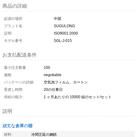
商品の詳細
起源の場所:
中国
ブランド名:
SUGULONG
証明:
ISO9001:2000
モデル番号:
SGL-J-015
お支払配送条件
最小注文数量:
100
価格:
negotiable
パッケージの詳細:
空気泡フィルム、カートン
受渡し時間:
20の仕事日
供給の能力:
1 ヶ月あたりの 10000 組のセット/セット
説明
頑丈な倉庫の棚
材料:
冷間圧延の鋼鉄