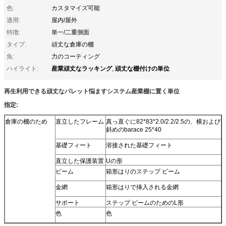
色:
カスタマイズ可能
適用:
屋内/屋外
特徴:
単一/二重側面
タイプ:
頑丈な倉庫の棚
魚:
力のコーティング
産業頑丈なラッキング
頑丈な棚付けの単位
ハイライト:
,
再生利用できる頑丈なパレット悩ますシステム産業棚に置く単位
指定:
倉庫の棚のため
直立したフレーム
真っ直ぐに82*83*2.0/2.2/2.5の、
横および
斜めのbarace 25*40
基礎フィート
溶接された基礎フィート
直立した保護装置
Uの形
ビーム
箱形はりのステップ ビーム
金網
箱形はりで挿入される金網
サポート
ステップ ビームのためのL形
色
色