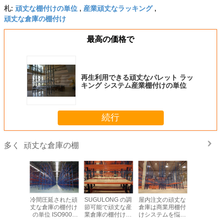
頑丈な棚付けの単位
産業頑丈なラッキング
札:
,
,
頑丈な倉庫の棚付け
最高の価格で
再生利用できる頑丈なパレット ラッ
キング システム産業棚付けの単位
続行
頑丈な倉庫の棚
多く
イズ可能
冷間圧延された頑
SUGULONG の調
屋内注文の頑丈な
頑丈な倉
な倉庫の
丈な倉庫の棚付け
節可能で頑丈な産
倉庫は商業用棚付
けの冷間
頑丈なラ
の単位 ISO9001
業倉庫の棚付けシ
けシステムを悩ま
鉄